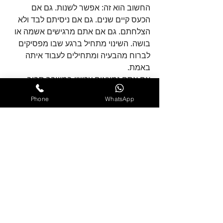
החשוב הוא זה: אפשר לשנות. גם אם 
הכעס קיים שנים. גם אם ניסיתם לבד ולא 
הצלחתם. גם אם אתם מרגישים אשמה או 
בושה. השינוי מתחיל ברגע שבו מפסיקים 
לברוח מהבעיה ומתחילים לעבוד איתה  
באמת.
אם אתם נמצאים עכשיו במשבר סביב 
הכעס, יכול להיות שזו לא רק נקודה קשה. 
Phone
WhatsApp
יכול להיות שזו גם נקודת הפתיחה לחיים 
אחרים. רגועים יותר. קרובים יותר. עם 
פחות אשמה ויותר שליטה.אני מזמין גם 
אתכם להצטרף ולעשות את השינוי הזה.
עמית
ניהול כעס