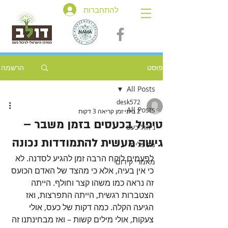
להתחברות
פוסט
הרשמה
All Posts
desk572
All Posts
2 ביוני
זמן קריאה 3 דקות
טיפול בכעסים בזמן משבר –
ניהול כעס
גישה מעשית להתמודדות נכונה
מטפלים
לפעמים לוקח הרבה זמן להגיע לסדנה. לא 
מאמרי קידום
כי אין בעיה, אלא כי מהצד של האדם הכועס 
זה נראה כמו משהו קצר וחולף. הייתה 
הצטברות רגשית, הייתה התפרצות, ואז 
הגיעה הקלה. כמה דקות של כעס, אולי 
צעקות, אולי מילים קשות – ואז מבחינתנו זה 