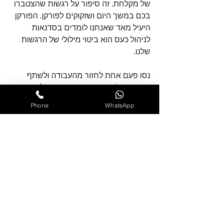
של מקלחת. זה סיפור על רגשות שהצטברו 
בכם במשך היום ושזקוקים לפורקן. הפורקן 
היעיל מאד שאנחנו לומדים בסדנאות 
לניהול כעס הוא ביטוי מילולי של הרגשות 
שלנו. 
נסו פעם אחת לחזור מהעבודה ולשתף 
חבר או בן/בת הזוג ביום שעבר עליכם. 
מבחינה רגשית אני מתכוון. זה ירוקן חלק 
Phone
WhatsApp
גדול מההצטברות שיוצאת שם במקלחת 
על הילדים. 
הבעה רגשית היא מיומנות שצריך לרכוש. 
בבתים שבהם גדלנו אנחנו הכעסנים, לא 
היה מקום לרגשות שלנו ולביטוי שלהם ולכן 
אנחנו לומדים ומתרגלים אותה כיום 
בסדנאות לניהול כעס. 
עמית