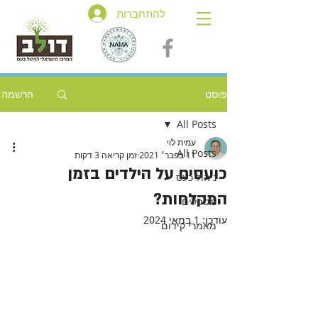
להתחברות
פוסט
הרשמה
All Posts
עמית לוי
All Posts
11 בפבר׳ 2021
זמן קריאה 3 דקות
כועסים על הילדים בזמן
ניהול כעס
המקלחות?
מטפלים
עודכן:
1 במאי 2024
מאמרי קידום