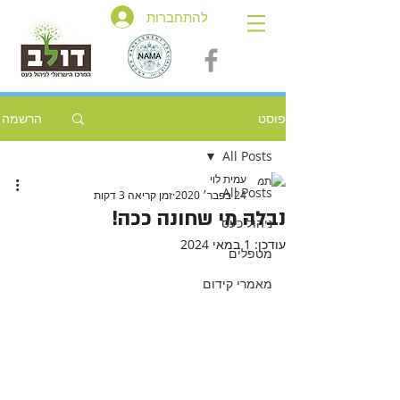
להתחברות
פוסט
הרשמה
All Posts
עמית לוי
All Posts
24 בפבר׳ 2020
זמן קריאה 3 דקות
נבלה מי שחונה ככה!
ניהול כעס
עודכן:
1 במאי 2024
מטפלים
מאמרי קידום