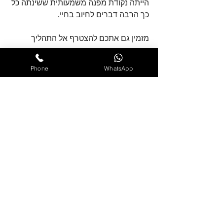
הייתה נקודת מפנה משמעותית ששינתה כל 
כך הרבה דברים לחיוב בחיי. 
מזמין גם אתכם להצטרף אל התהליך 
המשמעותי הזה. הוא מגובה במחקר, בידע 
ובניסיון רבים מאד.
Phone
WhatsApp
עמית
למידע על הסדנאות לניהול כעס 
לחצו כאן
למילוי שאלון ראשוני לבדיקת רמת הכעס 
שלכם 
לחצו כאן