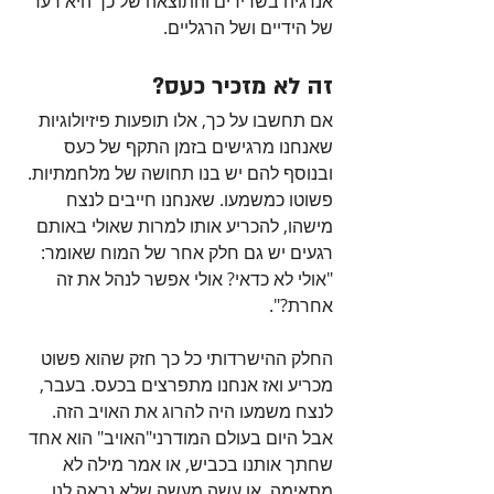
אנרגיה בשרירים והתוצאה של כך היא רעד 
של הידיים ושל הרגליים.
זה לא מזכיר כעס?
אם תחשבו על כך, אלו תופעות פיזיולוגיות 
שאנחנו מרגישים בזמן התקף של כעס 
ובנוסף להם יש בנו תחושה של מלחמתיות. 
פשוטו כמשמעו. שאנחנו חייבים לנצח 
מישהו, להכריע אותו למרות שאולי באותם 
רגעים יש גם חלק אחר של המוח שאומר: 
"אולי לא כדאי? אולי אפשר לנהל את זה 
אחרת?".
החלק ההישרדותי כל כך חזק שהוא פשוט 
מכריע ואז אנחנו מתפרצים בכעס. בעבר, 
לנצח משמעו היה להרוג את האויב הזה. 
אבל היום בעולם המודרני"האויב" הוא אחד 
שחתך אותנו בכביש, או אמר מילה לא 
מתאימה, או עשה מעשה שלא נראה לנו 