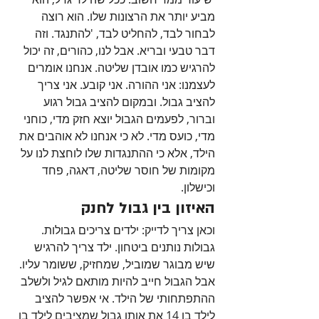
מביע יותר את הרצונות שלו. הוא רוצה 
לבחור לבד, להחליט לבד, 'להתנגד. וזה 
דבר טבעי ובריא. אבל לנו, כהורים, זה יכול 
להרגיש כמו אובדן שליטה. אנחנו אומרים 
לעצמנו: אני ההורה. אני קובע. אני צריך 
להציב גבול. ובמקום להציב גבול רגוע 
וברור, לפעמים הגבול יוצא חזק מדי, כוחני 
מדי, כועס מדי. לא כי אנחנו לא אוהבים את 
הילד, אלא כי ההתנגדות שלו לוחצת לנו על 
מקומות של חוסר שליטה, דאגה, פחד 
וכישלון.
האיזון בין גבול לחנק
וכאן צריך לדייק: ילדים צריכים גבולות. 
גבולות נותנים ביטחון. ילד צריך להרגיש 
שיש מבוגר שמוביל, שמחזיק, ששומר עליו. 
אבל הגבול חייב להיות מותאם לגיל ולשלב 
ההתפתחותי של הילד. אי אפשר להציב 
לילד בן 14 את אותו גבול שמציבים לילד בן 