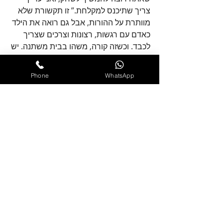
צריך שתיכנס למקלחת.” זו תקשורת שלא 
מוותרת על ההורות, אבל גם רואה את הילד 
כאדם עם רגשות, רצונות וצרכים שצריך 
לכבד. וכשזה קורה, משהו בבית משתנה. יש 
עדיין גבולות. יש עדיין סמכות הורית. אבל 
יש פחות צעקות, פחות פחד, פחות אשמה. 
Phone
WhatsApp
והילדים לומדים מאיתנו משהו חשוב מאוד: 
אפשר לכעוס, ועדיין לדבר. אפשר להציב 
גבול, ועדיין לשמור על קשר.
עמית
ניהול כעס
פוסטים אחרונים
הצג הכול