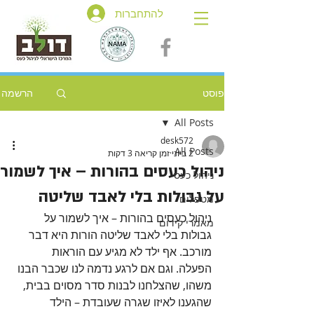
להתחברות
פוסט
הרשמה
All Posts
desk572
All Posts
2 ביוני
זמן קריאה 3 דקות
ניהול כעסים בהורות – איך לשמור
ניהול כעס
על גבולות בלי לאבד שליטה
מטפלים
ניהול כעסים בהורות – איך לשמור על 
מאמרי קידום
גבולות בלי לאבד שליטה הורות היא דבר 
מורכב. אף ילד לא מגיע עם הוראות 
הפעלה. וגם אם לרגע נדמה לנו שכבר הבנו 
משהו, שהצלחנו לבנות סדר מסוים בבית, 
שהגענו לאיזו שגרה שעובדת – הילד 