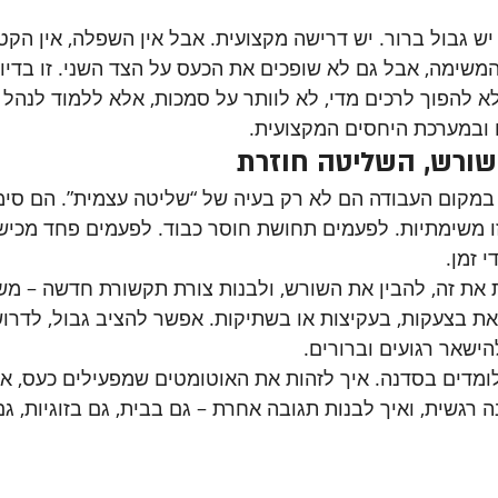
יש גבול ברור. יש דרישה מקצועית. אבל אין השפלה, אין הקט
המשימה, אבל גם לא שופכים את הכעס על הצד השני. זו בדיו
לא להפוך לרכים מדי, לא לוותר על סמכות, אלא ללמוד לנהל
 ובמערכת היחסים המקצועית.
שורש, השליטה חוזרת
במקום העבודה הם לא רק בעיה של “שליטה עצמית”. הם סימ
ו משימתיות. לפעמים תחושת חוסר כבוד. לפעמים פחד מכישל
 זמן.
 את זה, להבין את השורש, ולבנות צורת תקשורת חדשה – מש
ת בצעקות, בעקיצות או בשתיקות. אפשר להציב גבול, לדרוש
להישאר רגועים וברורים.
לומדים בסדנה. איך לזהות את האוטומטים שמפעילים כעס, אי
גשית, ואיך לבנות תגובה אחרת – גם בבית, גם בזוגיות, גם 