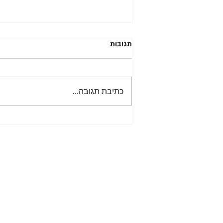
תגובות
כתיבת תגובה...
איך להרגיע כעס בזמן ריב – המדריך
לשמירה על תקשורת יציבה ובריאה