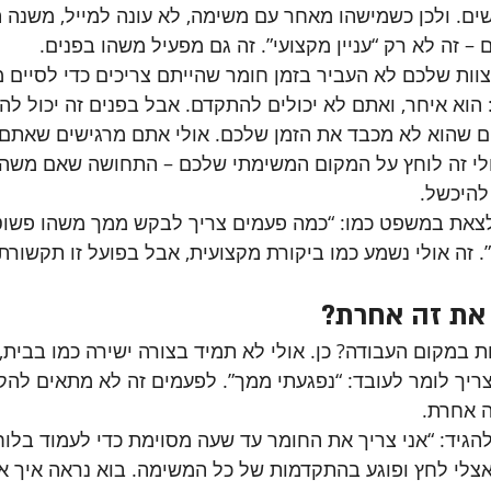
שים. ולכן כשמישהו מאחר עם משימה, לא עונה למייל, משנה ה
– זה לא רק “עניין מקצועי”. זה גם מפעיל משהו בפנים.
צוות שלכם לא העביר בזמן חומר שהייתם צריכים כדי לסיים מ
הוא איחר, ואתם לא יכולים להתקדם. אבל בפנים זה יכול להפ
ם שהוא לא מכבד את הזמן שלכם. אולי אתם מרגישים שאתם 
ולי זה לוחץ על המקום המשימתי שלכם – התחושה שאם משה
להיכשל.
לצאת במשפט כמו: “כמה פעמים צריך לבקש ממך משהו פשוט?
 זה אולי נשמע כמו ביקורת מקצועית, אבל בפועל זו תקשורת
 את זה אחרת?
במקום העבודה? כן. אולי לא תמיד בצורה ישירה כמו בבית
ריך לומר לעובד: “נפגעתי ממך”. לפעמים זה לא מתאים להק
 אחרת.
גיד: “אני צריך את החומר עד שעה מסוימת כדי לעמוד בלוחו
אצלי לחץ ופוגע בהתקדמות של כל המשימה. בוא נראה איך אנ