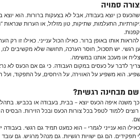
ורה סמויה
הכעס כן יוצא בעבודה, אבל לא בצעקות ברורות. הוא יוצא ב
 ביקורתיות, התעלמות, שתיקות, טון מזלזל, או הערות שנראות “
פנות.
הראות אותו באופן ברור. כאילו הכול ענייני. כאילו זו רק הער
 רגשי. יש תסכול, חוסר הערכה, תחושה שלא מקשיבים לנו, 
ליח או מעכב אותנו במשימה.
צריך לדבר על כעסים במקום העבודה. כי גם אם הכעס לא נרא
שפיע. הוא משפיע על האווירה, על היחסים, על התפקוד, ועל 
שם מבחינה רגשית?
ך משנה איפה הכעס יוצא – בבית, בעבודה או בכביש. בתהלי
 רוצים ללמוד לטפל בכל צורות הכעס ובכל הזירות. הבסיס הו
ם.
ילו הוא ענייני לגמרי – הוא כמעט תמיד גם רגשי. בעבודה י
תפקידים. הם גם ישויות רגשיות. גם מנהל מרגיש. גם עובד מ