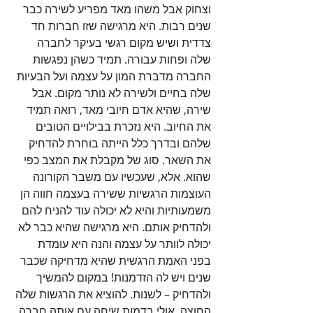
וצחוק אבל משהו מאד מפריע לשירה כבר 
שנים רבות. היא מרגישה שזו חברות חד 
צדדית ושיש מקום רגשי בעיקר לחברה 
שלה ופחות עבורה. תמיד כשהן נפגשות 
החברה מדברת המון על עצמה ועל הבעיות 
שלה בחיים ולשירה לא נותר מקום. אבל 
שירה, שהיא אדם חיובי מאד, רואה תמיד 
את החיוב. היא נזכרת בבילויים הטובים 
שלהם ובדרך כלל הייתה בוחרת להדחיק 
את השאר. סוג של מקבלת את המצב כפי 
שהוא. אלא, שעכשיו עם משבר הקורונה 
העוצמות הרגשיות ששירה בעצמה חווה הן 
משמעותיות והיא לא יכולה עוד להניח להם 
ולהדחיק אותם. היא מרגישה שהיא כבר לא 
יכולה לוותר על עצמה והנה היא עומדת 
בפני האמת הרגשית שהיא מדחיקה שכבר 
שנים ויש לה הזדמנות! במקום להמשיך 
ולהדחיק – לשנות. להוציא את הרגשות שלה 
החוצה. אולי בדמות שיחה עם אותה חברה 