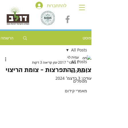
להתחברות
פוסט
הרשמה
All Posts
עמית לוי
All Posts
1 בפבר׳ 2017
זמן קריאה 3 דקות
צומת ההתפרצות - צומת הריצוי
ניהול כעס
עודכן:
3 בדצמ׳ 2024
מטפלים
מאמרי קידום