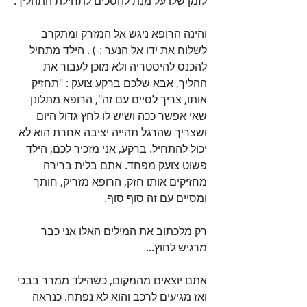
לזמן שלו על מנת להסכים לתחילת התהליך.
והינה הרופא ניגש אל המזרק ומתקרב 
לשלוח את ידו אל הנער :-) . הילד מתחיל 
להכנס להיסטריה ולא מוכן לעבור את 
ההליך, אבא שלכם ברקע צועק : "תחזיק 
אותו, צריך לסיים עם זה", הרופא מתלונן 
שאי אפשר ככה ושיש לו לחץ גדול היום 
ושצריך שהרגל תהייה יציבה אחרת הוא לא 
יכול להתחיל. ברקע, אני מזכיר לכם, הילד 
פשוט צועק מפחד. אתם בלית ברירה 
מחזיקים אותו חזק, הרופא מזריק, חותך 
ומסיים עם זה סוף סוף.
רק מלכתוב את המילים האלו אני כבר 
מרגיש לחוץ...
אתם יוצאים מהמקום, כשהילד ממרר בבכי 
ואז מגיעים לרכב והוא לא נפתח. כנראה 