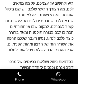
רגע ולחשוב על עצמכם. על מה מתאים 
לכם, מה הצורך הרגשי שלכם. יש שם ביטול 
אוטומטי של מי שאתם. וזה לא סתם 
שנראה לכם שמכתיבים לכם מה לעשות. זה 
קשור לעברכם, למקום שבו אז ההורה/ים 
הכתיבו לכם בצורה תוקפנית ומאד ברורה 
כיצד עלכם לנהוג. נסיון העבר שלכם הרפה 
את השריר הזה של הרצון ומהות הפנימיים. 
אבל הוא רק הרפה – לא חיסל אותו לחלוטין.
בסדנאות ניהול ושליטה בכעסים של מרכז 
דולב אנחנו נכנסים ל"חדר הכושר" 
ומאמנים מחדש את השריר הפנימי הזה 
לפעול. אז שבפעם הבאה שמבקשים מכם 
Phone
WhatsApp
משהו, רגע לפני האוטומט תחשבו עם 
עצמכם – מה אתם רוצים וצריכים. אבל 
חשוב לא פחות להביא את הרצון שלכם 
באופן לא תוקפני. אבל על זה כבר אתייחס 
במאמר נפרד.