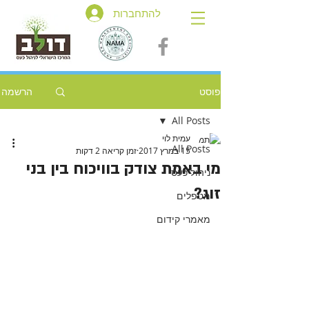
להתחברות
פוסט
הרשמה
All Posts
עמית לוי
All Posts
15 במרץ 2017
זמן קריאה 2 דקות
מי באמת צודק בוויכוח בין בני
ניהול כעס
זוג?
מטפלים
מאמרי קידום