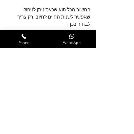
החשוב מכל הוא שכעס ניתן לניהול. 
שאפשר לשנות החיים לחיוב. רק צריך 
לבחור בכך.
עמית
Phone
WhatsApp
למידע נוסף על הסדנאות לניהול כעס 
לחצו 
כאן
ניהול כעס
פוסטים אחרונים
הצג הכול