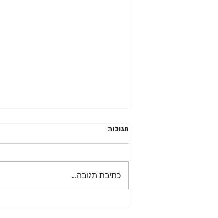
תגובות
כתיבת תגובה...
איך להרגיע כעס בזמן ריב – המדריך