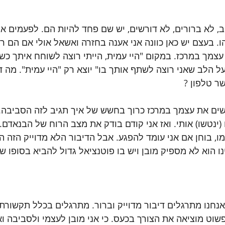
 לא ברורים, לא דורשים, יש שם פחד להיות הם. לפעמים א
ו. בעצם יש כאן כוונה אני אענה בחזרה ואשאל אולי אם הם רצ
צמך במרכז. במקום "היי עמית, הייתי רוצה לשוחח איתך כשאת
ל הלב שאני רוצה לשתף אותך בו" יוצא רק "היי עמית". מה 
ר טלפון ?
שים את עצמך במרכז כרוך בחשש של איך תגיב לזה הסביבה. א
ו (ינטשו) אותי. ואז אני קודם בודק את מצב הרוח של הבנאדם. 
מו, בוחן אם אני עומד להפגע. אבל הדיבור הלא מדוייק הזה 
ו הוא לא מספיק מובן ויש בו פוטנציאל גדול להביא בסופו ש
אנחנו מתרגלים דיבור מדוייק וברור. מתרגלים בכלל תקשורת 
שוט מוציאה את הצורך בכעס. כי אני מובן לעצמי ולסביבה וא