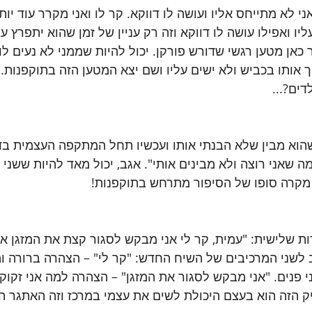
 לא מתייחס אליו ועושה לו דווקא. קר לו ואני מקרר עוד יותר
יו ואפילו עושה לו דווקא וזה רק עניין של זמן שהוא יתפרץ על
 כאן מטען רגשי שדורש פורקן. יכול להיות שממני לא נעים לו ,
 אותו בכביש ולא ישים עליו ושם יצא המטען הזה בתוקפנות. א
דים?...
הוא מבין שלא הבנתי אותו ועכשיו תחל המתקפה העצמית בדמ
מה שאני רוצה ולא מבינים אותי". אגב, יכול מאד להיות ששני 
ל מקרה סופו של הסיפור מתרחש בתוקפנות!
ות שלישית: "עמית, קר לי אני מבקש לסגור קצת את המזגן א
לשני המרכיבים של השיח החדש: "קר לי" – הצהרה ברורה ומ
 פנים. "אני מבקש לסגור את המזגן" – הצהרה למה אני זקוק.
יק הזה הוא בעצם היכולת לשים את עצמי במרכז וזה האתגר ה