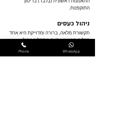
התאמנות ראשונית (בלבד) בריסון 
התוקפנות.
ניהול כעסים
תקשורת מלאה, ברורה ומדוייקת היא אחד 
הכלים המשמעותיים מתהליך ניהול 
הכעסים. בהנחיה נכונה ואימון חוזר, 
Phone
WhatsApp
התקשורת הזו הופכת לכלי שפשוט מפחית 
כעסים משום שהיא מהווה חלופה מצויינת 
לתקשורת התוקפנית שיש לכם היום.
תראו אצלנו מצויים הכלים, המחקר, הידע 
והניסיון העשיר. כל מה שאתם צריכים זו 
כוונה אמיתית וכנה לעשות שינוי משמעותי 
לחיים שלכם. אפשר לנהל את הכעס. זו לא 
גזירת הגורל.
עמית