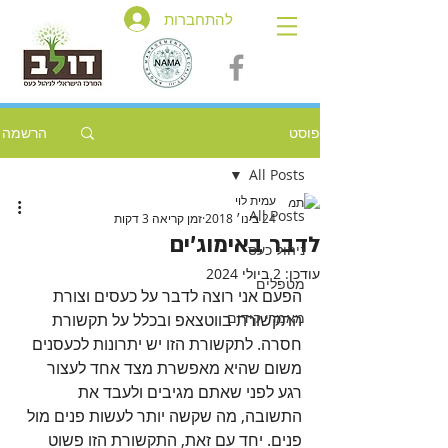
להתחברות
פוסט
הרשמה
All Posts
עמית לוי
All Posts
24 בינו׳ 2018
זמן קריאה 3 דקות
לדבר באימוג'ים
ניהול כעס
עודכן:
2 ביולי 2024
מטפלים
הפעם אני רוצה לדבר על כעסים וצורת 
מאמרי קידום
התקשורת בווטצאפ ובכלל על תקשורת 
חסרה. לתקשורת הזו יש יתרונות לכעסנים 
משום שהיא מאפשרת מצד אחד לעצור 
רגע לפני שאתם מגיבים ולעבד את 
התשובה, מה שקשה יותר לעשות פנים מול 
פנים. יחד עם זאת, התקשורת הזו פשוט 