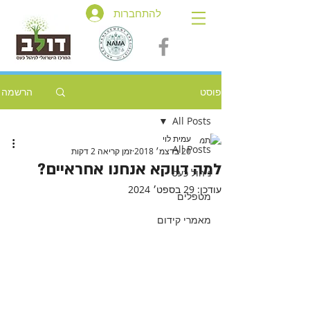
להתחברות
פוסט
הרשמה
All Posts
עמית לוי
All Posts
20 בדצמ׳ 2018
זמן קריאה 2 דקות
למה דווקא אנחנו אחראיים?
ניהול כעס
עודכן:
29 בספט׳ 2024
מטפלים
מאמרי קידום