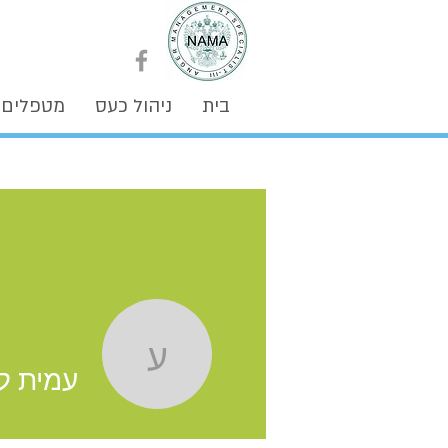
בית
ניהול כעס
מטפלים
עמית לוי, מ
עמית לו