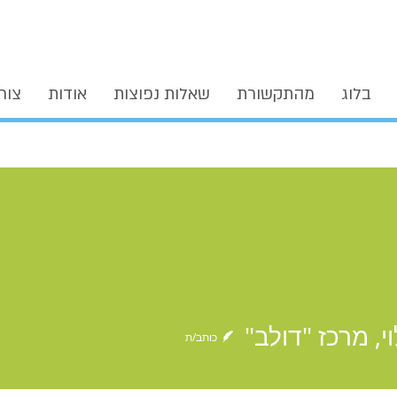
בלוג
מהתקשורת
שאלות נפוצות
אודות
צור
רכז "דולב"
י, מרכז "דולב"
כותב/ת