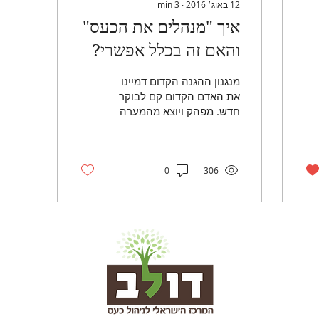
12 באוג׳ 2016
∙
3
min
איך "מנהלים את הכעס"
והאם זה בכלל אפשרי?
מנגנון ההגנה הקדום דמיינו
את האדם הקדום קם לבוקר
חדש. מפהק ויוצא מהמערה
אל יום בהיר ונעים.
המרחבים הירוקים לפניו
פותחים את הלב
כשפתאום...
0
306