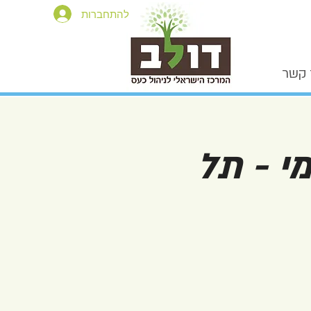
להתחברות
 קשר
י - תל