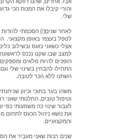
אבל אחרים, שהם דווקא הקרובים
והורי קיבלו את המנות הכי גדו
שלי.
לאחר שנים(!) הסכמתי להודות ש
לטפל בעצמי באופן מקצועי. ה
אצלי כשאני כועס ובשילוב כלי
למצב שבו שקט נכנס לראשונה ל
הופכים להיות מלאים ומספקים 
התחילו להבחין בשינוי שלי וגם
השתנו ללא הכר לטובה.
משהו בער בתוכי וכיוון שניחנתי
וטיפול טובים, החלטתי שאני רו
לעבור שינוי כה משמעותי כפי ש
את נושא ניהול הכעס לתחום מרכ
והמקצועיים.
שנים רבות שאני מעביר את הסד