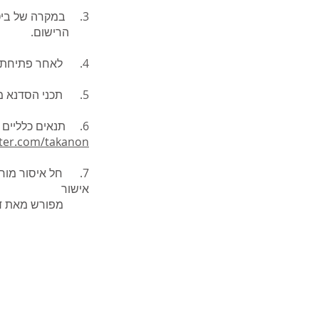
3. במקרה של ביטול השתתפותך בסדנא לפני מועד פתיחתה יוחזר התשלום המלא בניכוי דמי
הרישום.
4. לאחר פתיחת הסדנא - לא יבוצע כל החזר כספי וכן לא ניתן לקבל החזר כספי על היעדרות ממפגשים
5. תכני הסדנא מוצגים בדף הסדנא באתר דולב ויתכנו בהם שינויים מעת לעת.
6. תנאים כלליים מפורטים זמינים באתר האינטרנט של המרכז:
nter.com/takanon
7. חל איסור מוחל
אישור
מפורש מאת דולב 