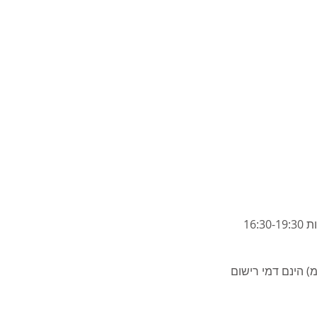
ולל מע"מ מתוכו 100 ש"ח (כולל מע"מ) הינם דמי רישום