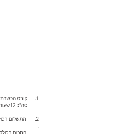
1. קורס הכשרת המטפלים בניהול כעס כולל 4 מפגשים קבוצתיים בימי ראשון בין השעות 16:30-19:30
סה"כ 12שעות
.
הסכום הכולל מע"מ בסך 1,400 ש"ח יגבה