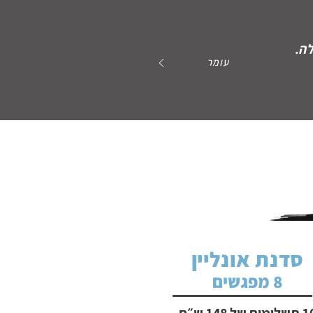
ה.
עומר
סדנת אונליין
8 מפגשים