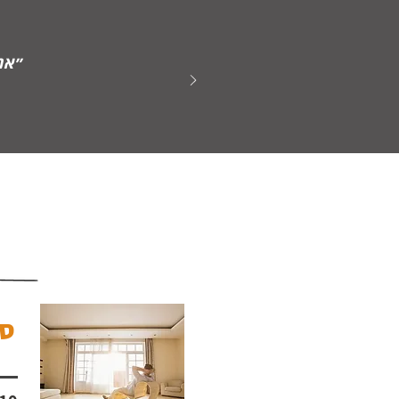
״אנ
סד