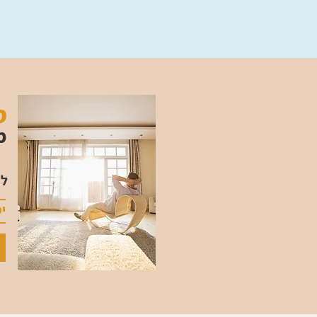
ס
מ
למת
י