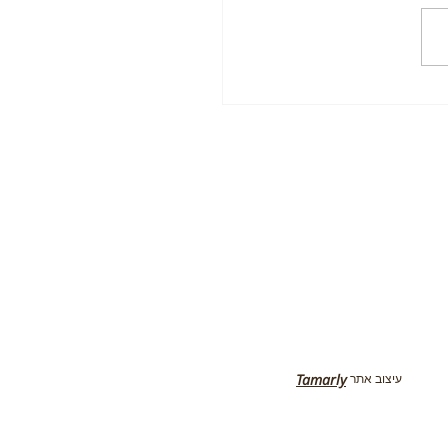
כעסים בעבודה – שליטה
 בסביבה מקצועית
עיצוב אתר
Tamarly