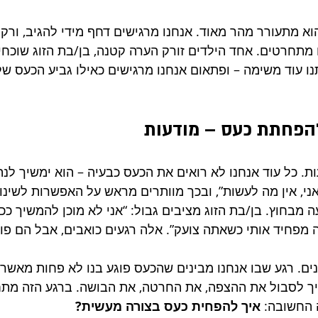
א מתעורר מהר מאוד. אנחנו מרגישים דחף מידי להגיב, ורק 
 מתחרטים. אחד הילדים זורק הערה קטנה, בן/בת הזוג שוכחי
 עוד משימה – ופתאום אנחנו מרגישים כאילו גביע הכעס שלנ
הפחתת כעס – מודעות
ת. כל עוד אנחנו לא רואים את הכעס כבעיה – הוא ימשיך לנהל
ני, אין מה לעשות”, ובכך מוותרים מראש על האפשרות לשינוי
מבחוץ. בן/בת הזוג מציבים גבול: “אני לא מוכן להמשיך ככה
 מפחיד אותי כשאתה צועק”. אלה רגעים כואבים, אבל הם פו
ים. רגע שבו אנחנו מבינים שהכעס פוגע בנו לא פחות מאשר 
יך לסבול את ההצפה, את החרטה, את הבושה. ברגע הזה מתח
החשובה: 
איך להפחית כעס בצורה מעשית?