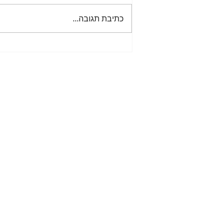
כתיבת תגובה...
איך להרגיע כעס בזמן ריב – המדריך
לשמירה על תקשורת יציבה ובריאה