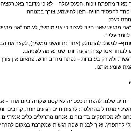
מאוד מתפתח ויכוח. הכעס עולה – לא כי מדובר באטרקציה,
פחד להפסיד חוויה, רצון להישמע, צורך במנוחה.
חתת כעס:
“אני מרגיש שאני חייב לעצור כי אני מותש”, לעומת “אני מרגי
וותר עליו”.
ותף
– למשל: להתחלק (אחד נח והשני ממשיך), לקצר את הביק
ו לבחור אטרקציה רגועה יותר שמתאימה לשניהם.
ות ולא רק בעובדות – נפתח מרחב חדש. פתאום אין צורך ל
ת שומע אותנו.
החיים שלנו. להפחית כעס זה לא קסם שקורה ביום אחד – אב
שינוי מתחיל בהחלטה: לרצות חיים רגועים יותר, קרובים יותר
חנו לא מסתפקים בדיבורים. אנחנו מתרגלים כלים אמיתיים: 
לי להתפרץ, ואיך לבנות שפה רגשית שמקרבת במקום להרחיק