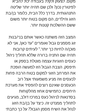
מקום. לצעוק ולקלל בעבודה יכול להביא 
לפיטורין נכון? ולכן שם תהיה יותר שליטה 
התנהגותית. בדרך כלל הבית, כלומר בן/בת 
הזוג והילדים, הם מקום בטוח יותר משום 
ששם ההשלכות קטנות יותר. 
המצב הזה משתנה כאשר אותם בני/בנות 
זוג מסמנים גבול ואומרים "עד כאן!, אני לא 
מוכן/ה לחיות כך יותר." לעיתים קרובות 
תהיה שם התניה ברורה שללא תהליך ניהול 
כעסים הזוגיות עצמה מוטלת בספק או 
תיפסק. הצבת הגבול הזו למעשה הופכת 
את המרחב הזוגי למקום בטוח הרבה פחות 
לכעסים וזה מניע משמעותי אצל רוב 
הכעסנים שאינם רוצים להפסיד את מערכת 
היחסים. כחמישים אחוז מהלקוחות 
בסדנאות לניהול כעס במרכז דולב, מגיעים 
לתהליך ממנדט זה. כיצד על בן/בת הזוג 
לנהל את השיח מסמן הגבול? על כך כתבתי 