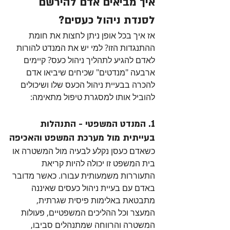
איך מביאים אדם להירשם 
לסנדת ניהול כעסים?
אז איך בכל אופן ניתן לחצות את חומת 
ההתנגדות הזו? למי יש את המנדט להורות 
לאדם להגיע לתהליך ניהול כעס? קיימים 
ארבעה "מנדטים" שכיחים שיביאו אדם 
להכרה בבעיית ניהול הכעס שלו ושיכולים 
להוביל אותו למסגרת טיפול מתאימה:
1. המנדט המשפטי - התנהלות 
בעייתית מול מערכת המשפט והאכיפה
כשאדם כעסן נקלע לבעיה מול המשטרה או 
בית המשפט זו יכולה להיות קריאת 
התעוררות משמעותית עבורו. כאשר מדובר 
באדם עם בעיית ניהול כעסים שאיננה 
מתבטאת באלימות פיסית שגרתית, 
המעצר וכל ההליכים המשפטיים, פעולות 
המשטרה והרווחה שמתנהלים סביבו, 