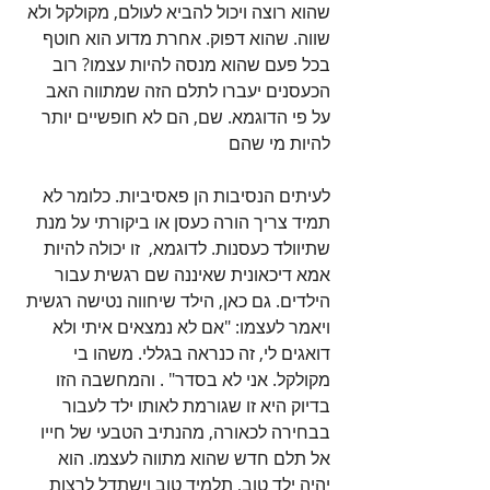
שהוא רוצה ויכול להביא לעולם, מקולקל ולא 
שווה. שהוא דפוק. אחרת מדוע הוא חוטף 
בכל פעם שהוא מנסה להיות עצמו? רוב 
הכעסנים יעברו לתלם הזה שמתווה האב 
על פי הדוגמא. שם, הם לא חופשיים יותר 
להיות מי שהם 
לעיתים הנסיבות הן פאסיביות. כלומר לא 
תמיד צריך הורה כעסן או ביקורתי על מנת 
שתיוולד כעסנות. לדוגמא,  זו יכולה להיות 
אמא דיכאונית שאיננה שם רגשית עבור 
הילדים. גם כאן, הילד שיחווה נטישה רגשית 
ויאמר לעצמו: "אם לא נמצאים איתי ולא 
דואגים לי, זה כנראה בגללי. משהו בי 
מקולקל. אני לא בסדר" . והמחשבה הזו 
בדיוק היא זו שגורמת לאותו ילד לעבור 
בבחירה לכאורה, מהנתיב הטבעי של חייו 
אל תלם חדש שהוא מתווה לעצמו. הוא 
יהיה ילד טוב, תלמיד טוב וישתדל לרצות 