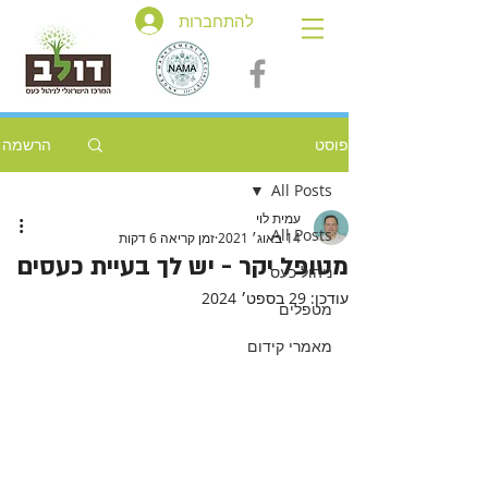
להתחברות
פוסט
הרשמה
All Posts
עמית לוי
All Posts
14 באוג׳ 2021
זמן קריאה 6 דקות
מטופל יקר - יש לך בעיית כעסים
ניהול כעס
עודכן:
29 בספט׳ 2024
מטפלים
מאמרי קידום