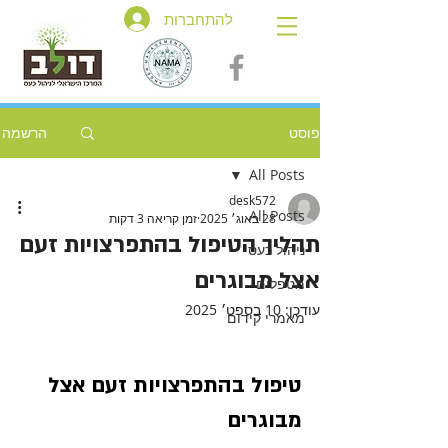
להתחברות
פוסט
הרשמה
All Posts
desk572
All Posts
28 באוג׳ 2025
זמן קריאה 3 דקות
תהליך הטיפול בהתפרצויות זעם
ניהול כעס
אצל מבוגרים
מטפלים
עודכן:
10 בספט׳ 2025
מאמרי קידום
טיפול בהתפרצויות זעם אצל 
מבוגרים