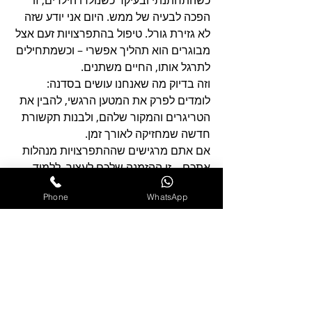
כשהתחתנתי ובעיקר כשנולדו הילדים, זו 
הפכה לבעיה של ממש. היום אני יודע שזה 
לא גזירת גורל. טיפול בהתפרצויות זעם אצל 
מבוגרים הוא תהליך אפשרי – וכשמתחילים 
לתרגל אותו, החיים משתנים.
וזה בדיוק מה שאנחנו עושים בסדנה: 
לומדים לפרק את המטען הרגשי, להבין את 
הטריגרים והמקור שלהם, ולבנות תקשורת 
חדשה שמחזיקה לאורך זמן.
אם אתם מרגישים שההתפרצויות מנהלות 
אתכם – זו ההזמנה שלכם לעצור, ללמוד, 
ולגלות שאפשר לחיות אחרת: עם יותר 
Phone
WhatsApp
שקט פנימי, יותר קרבה, ויותר חופש אמיתי.
עמית
למידע על הסדנאות הקרובות לניהול 
כעס
לחצו כאן
למידע ורכישה של הספר  
הפיסי 
"לפרוץ 
את הדרך - המדריך לניהול כעס "
לחצו כאן