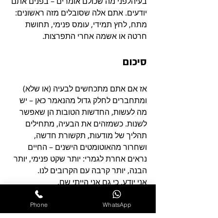
בעיהלפני מה שכולם אומרים – בפנים אתם 
יודעים. אתם אלה שסובלים מזה ראשונים: 
מתח, לחץ תמידי, עומס פנימי, תחושת 
חרטה או אשמה אחרי התפרצות.
סיכום
אז אם אתם מתכחשים לבעיה (או שלא) 
ומתחברים לחלק גדול מהנאמר כאן – יש 
מה לעשות, החדשות הטובות הן שאפשר 
לשנות. כשמזהים את הבעיה, מתחילים 
תהליך של מודעות, תקשורת חדשה, 
ושחרור מהאוטומטים הישנים – החיים 
נראים אחרת לגמרי: יותר שקט פנימי, יותר 
הבנה, יותר קרבה עם הקרובים לנו.
אני יודע, כי גם אני הייתי שם.
עמית
למידע על הסדנאות הקרובות לניהול 
Phone
WhatsApp
כעס
לחצו כאן