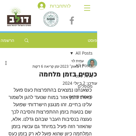
להתחברות
פוסט
הרשמה
All Posts
עמית לוי
All Posts
17 באוק׳ 2023
זמן קריאה 6 דקות
כעסים בזמן מלחמה
ניהול כעס
עודכן:
2 ביולי 2024
מטפלים
כשאנחנו נמצאים בהתפרצות כעס פועל 
מאמרי קידום
באותו הזמן אזור במוח שנועד להגן ולשמור 
עלינו בחיים. זהו מנגנון הישרדותי שפועל 
שם בטעות בזמן ההתפרצות והסיבה לכך 
נעוצה בנסיבות העבר שבהם גדלנו. אלא, 
שהאזור הזה פעיל במיוחד גם עכשיו בזמן 
המלחמה כיוון שהוא פועל לא רק בזמן כעס 