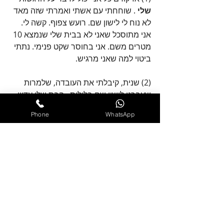
שלי
 . שוחחתי עם אשתי ואמרתי שזה מאד 
לא נוח לי לישון שם. רועש צפוף. קשה לי. 
אני מתוסכל שאני לא בבית שלי שנמצא 10 
מטרים משם. אני בחוסר שקט פנימי. נתתי 
ביטוי למה שאני מרגיש. 
(2) שנית, קיבלתי את העובדה, שלמרות 
שעברנו לישון שם בלילות , הבת שלי עדיין 
בסף חרדות בינוני. היא לא ישנה שם טוב. 
Phone
WhatsApp
שומעת כל בום. דרוכה מכל רעש. אני 
מקבל
 את העובדה שזה לא בשליטה שלי 
ושאני עשיתי כל מה שאני יכול על מנת 
לספק לה תחושת ביטחון.
(3) שלישית, אני מספק לה 
הבנה 
ואמפטיה
 . אומר שאני מבין את הפחד 
שלה למרות שאנחנו ישנים במקום בטוח 
יותר. שזה טבעי להרגיש בזמן הזה פחד, 